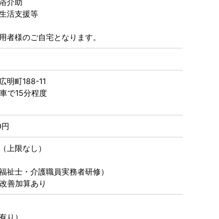
浴介助
生活支援等
利用者様のご自宅となります。
明町188-11
 車で15分程度
0円
（上限なし）
福祉士・介護職員実務者研修）
遇改善加算あり
有り）