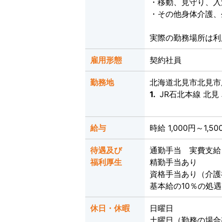
・移動、見守り、入
・その他身体介護、
実際の勤務場所は
雇用形態
契約社員
勤務地
北海道北見市北見市広
1.
JR石北本線 北見
給与
時給 1,000円～1,50
待遇及び
通勤手当 実費支給
福利厚生
精勤手当あり
資格手当あり（介護
基本給の10％の処
休日・休暇
日曜日
土曜日（勤務の場合