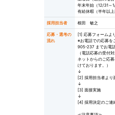
年末年始（12/31～1
有給休暇（半年以上
採用担当者
根田 敏之
応募・選考の
[1] 応募フォーム
流れ
※お電話での応募をご
905-237 までお
（電話応募の受付対応
ネットからのご応募
けております。）
↓
[2] 採用担当者
↓
[3] 面接実施
↓
[4] 採用決定のご連
≪注意事項≫