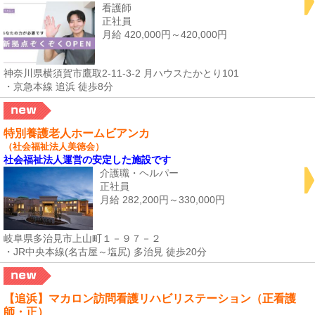
看護師
正社員
月給 420,000円～420,000円
神奈川県横須賀市鷹取2-11-3-2 月ハウスたかとり101
・京急本線 追浜 徒歩8分
特別養護老人ホームビアンカ
（社会福祉法人美徳会）
社会福祉法人運営の安定した施設です
介護職・ヘルパー
正社員
月給 282,200円～330,000円
岐阜県多治見市上山町１－９７－２
・JR中央本線(名古屋～塩尻) 多治見 徒歩20分
【追浜】マカロン訪問看護リハビリステーション（正看護
師・正）