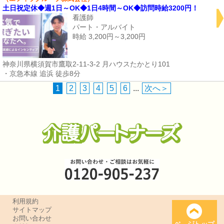
土日祝定休◆週1日～OK◆1日4時間～OK◆訪問時給3200円！
看護師
パート・アルバイト
時給 3,200円～3,200円
神奈川県横須賀市鷹取2-11-3-2 月ハウスたかとり101
・京急本線 追浜 徒歩8分
1
2
3
4
5
6
...
次へ＞
利用規約
サイトマップ
お問い合わせ