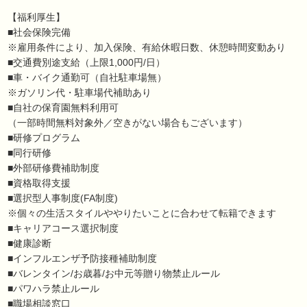
【福利厚生】
■社会保険完備
※雇用条件により、加入保険、有給休暇日数、休憩時間変動あり
■交通費別途支給（上限1,000円/日）
■車・バイク通勤可（自社駐車場無）
※ガソリン代・駐車場代補助あり
■自社の保育園無料利用可
（一部時間無料対象外／空きがない場合もございます）
■研修プログラム
■同行研修
■外部研修費補助制度
■資格取得支援
■選択型人事制度(FA制度)
※個々の生活スタイルややりたいことに合わせて転籍できます
■キャリアコース選択制度
■健康診断
■インフルエンザ予防接種補助制度
■バレンタイン/お歳暮/お中元等贈り物禁止ルール
■パワハラ禁止ルール
■職場相談窓口