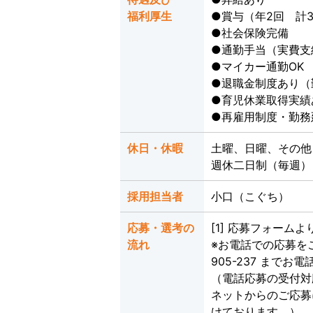
福利厚生
●賞与（年2回 計3
●社会保険完備
●通勤手当（実費支給
●マイカー通勤OK
●退職金制度あり（
●育児休業取得実績
●再雇用制度・勤務
休日・休暇
土曜、日曜、その他
週休二日制（毎週
採用担当者
小口（こぐち）
応募・選考の
[1] 応募フォーム
流れ
※お電話での応募をご
905-237 までお
（電話応募の受付対応
ネットからのご応募
けております。）