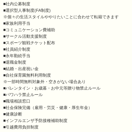
■社内公募制度
■選択型人事制度(FA制度)
※個々の生活スタイルややりたいことに合わせて転籍できます
■家族利用手当
■コミュニケーション費補助
■サークル活動支援制度
■スポーツ観戦チケット配布
■社員紹介制度
■永年勤続手当
■退職金制度
■結婚・出産祝い金
■自社保育園無料利用制度
※一部時間無料対象外・空きがない場合あり
■バレンタイン・お歳暮・お中元等贈り物禁止ルール
■パワハラ禁止ルール
■職場相談窓口
■社会保険完備（雇用・労災・健康・厚生年金）
■健康診断
■インフルエンザ予防接種補助制度
■引越費用負担制度