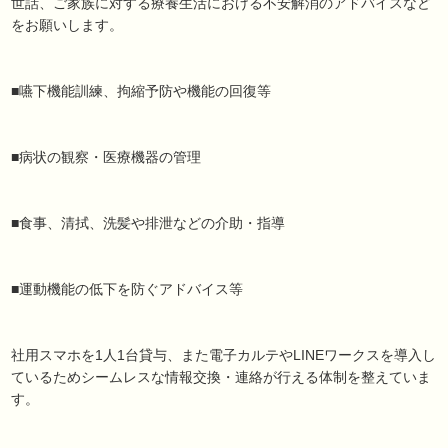
世話、ご家族に対する療養生活における不安解消のアドバイスなど
をお願いします。
■嚥下機能訓練、拘縮予防や機能の回復等
■病状の観察・医療機器の管理
■食事、清拭、洗髪や排泄などの介助・指導
■運動機能の低下を防ぐアドバイス等
社用スマホを1人1台貸与、また電子カルテやLINEワークスを導入し
ているためシームレスな情報交換・連絡が行える体制を整えていま
す。