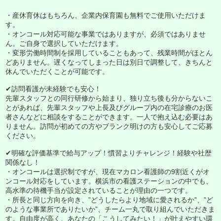
・産休育休はもちろん、企業内保育園も無料でご使用いただけま
す。
・オンコール対応可能な事業ではありますが、必須ではありませ
ん。ご自身で選択していただけます。
・変形労働時間制を採用していることもあって、残業時間がほとん
どありません。遅くなってしまった日は別日で調整して、きちんと
休んでいただくことが可能です。
✔訪問看護が未経験でも安心！
先輩スタッフとの同行研修から始まり、独り立ち後も分からないこ
とがあれば、先輩スタッフや上長及びグループ内の在宅診療のお医
者さんなどに相談をすることができます。一人で抱え込む必要はあ
りません。訪問が初めての方やブランク明けの方も安心してご応募
ください。
✔明確な評価基準で給与アップ！慣習よりチャレンジ！経験や社歴
関係なし！
・オンコールは選択制ですが、現在マカロン看護師の9割近くがオ
ンコール対応をしています。横浜市の看護ステーションの中でも、
高水準の待機手当が設定されていることが理由の一つです。
・所長と同じ方向を向き、”どうしたらより地域に愛されるか”、”ど
のような事業所でありたいか”、チーム一丸で取り組んでいただきま
す。自由度が高く、あなたの「こうしてみたい！」が叶えやすい環