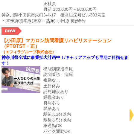
正社員
月給 380,000円～500,000円
神奈川県小田原市栄町3-4-17 相湘11栄町ビル303号室
・JR東海道本線(東京～熱海) 小田原 徒歩5分
【小田原】マカロン訪問看護リハビリステーション
（PTOTST・正）
（エフィラグループ株式会社）
神奈川県全域に事業拡大計画中！/キャリアアップも早期に目指せま
す！
機能訓練指導員
訪問看護、病院
夜勤なし
土日休み
託児施設あり
退職金あり
賞与あり
昇給あり
駅徒歩3分以内
駅徒歩5分以内
車通勤OK
バイク通勤OK