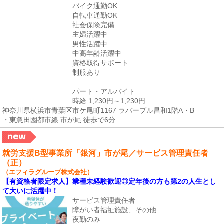
バイク通勤OK
自転車通勤OK
社会保険完備
主婦活躍中
男性活躍中
中高年齢活躍中
資格取得サポート
制服あり
パート・アルバイト
時給 1,230円～1,230円
神奈川県横浜市青葉区市ケ尾町1167 ラバーブル昌和1階A・B
・東急田園都市線 市が尾 徒歩で6分
就労支援B型事業所「銀河」市が尾／サービス管理責任者
（正）
（エフィラグループ株式会社）
【有資格者限定求人】業種未経験歓迎◎定年後の方も第2の人生とし
て大いに活躍中！
サービス管理責任者
障がい者福祉施設、その他
夜勤のみ