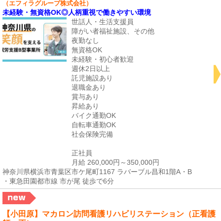
（エフィラグループ株式会社）
未経験・無資格OK◎人柄重視で働きやすい環境
世話人・生活支援員
障がい者福祉施設、その他
夜勤なし
無資格OK
未経験・初心者歓迎
週休2日以上
託児施設あり
退職金あり
賞与あり
昇給あり
バイク通勤OK
自転車通勤OK
社会保険完備
正社員
月給 260,000円～350,000円
神奈川県横浜市青葉区市ケ尾町1167 ラバーブル昌和1階A・B
・東急田園都市線 市が尾 徒歩で6分
【小田原】マカロン訪問看護リハビリステーション（正看護