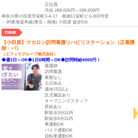
正社員
月給 288,000円～288,000円
神奈川県小田原市栄町3-4-17 相湘11栄町ビル303号室
・JR東海道本線(東京～熱海) 小田原 徒歩5分
【小田原】マカロン訪問看護リハビリステーション（正看護
師・パ）
（エフィラグループ株式会社）
◆週3日～OK◆1日6時間～OK◆訪問時給4000円！
看護師
訪問看護
夜勤なし
土日休み
週休2日以上
託児施設あり
オープニングスタッフ
昇給あり
駅徒歩3分以内
駅徒歩5分以内
車通勤OK
バイク通勤OK
自転車通勤OK