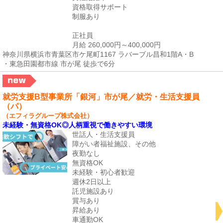
資格取得サポート
制服あり
正社員
月給 260,000円～400,000円
神奈川県横浜市青葉区市ケ尾町1167 ラバーブル昌和1階A・B
・東急田園都市線 市が尾 徒歩で6分
就労支援B型事業所「銀河」市が尾／就労・生活支援員
（パ）
（エフィラグループ株式会社）
未経験・無資格OK◎人柄重視で働きやすい環境
世話人・生活支援員
障がい者福祉施設、その他
夜勤なし
無資格OK
未経験・初心者歓迎
週休2日以上
託児施設あり
賞与あり
昇給あり
車通勤OK