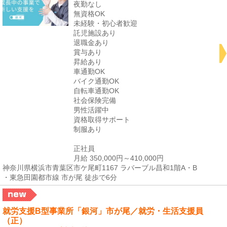
夜勤なし
無資格OK
未経験・初心者歓迎
託児施設あり
退職金あり
賞与あり
昇給あり
車通勤OK
バイク通勤OK
自転車通勤OK
社会保険完備
男性活躍中
資格取得サポート
制服あり
正社員
月給 350,000円～410,000円
神奈川県横浜市青葉区市ケ尾町1167 ラバーブル昌和1階A・B
・東急田園都市線 市が尾 徒歩で6分
就労支援B型事業所「銀河」市が尾／就労・生活支援員
（正）