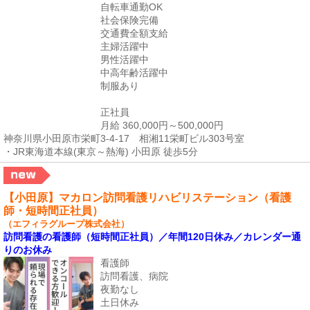
自転車通勤OK
社会保険完備
交通費全額支給
主婦活躍中
男性活躍中
中高年齢活躍中
制服あり
正社員
月給 360,000円～500,000円
神奈川県小田原市栄町3-4-17 相湘11栄町ビル303号室
・JR東海道本線(東京～熱海) 小田原 徒歩5分
【小田原】マカロン訪問看護リハビリステーション（看護
師・短時間正社員）
（エフィラグループ株式会社）
訪問看護の看護師（短時間正社員）／年間120日休み／カレンダー通
りのお休み
看護師
訪問看護、病院
夜勤なし
土日休み