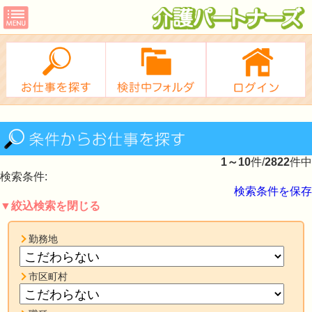
1～10
件/
2822
件中
検索条件:
検索条件を保存
▼絞込検索を閉じる
勤務地
市区町村