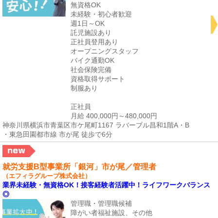
無資格OK
未経験・初心者歓迎
週1日～OK
託児施設あり
正社員登用あり
オープニングスタッフ
バイク通勤OK
社会保険完備
資格取得サポート
制服あり
正社員
月給 400,000円～480,000円
神奈川県横浜市青葉区市ケ尾町1167 ラバーブル昌和1階A・B
・東急田園都市線 市が尾 徒歩で6分
就労支援B型事業所「銀河」市が尾／管理者
（エフィラグループ株式会社）
業界未経験・無資格OK！接客経験者活躍中！ライフワークバランス
◎
管理職・管理職候補
障がい者福祉施設、その他