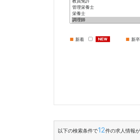
■
新着
■
新
12
以下の検索条件で
件の求人情報