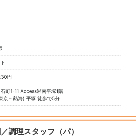
師
イト
230円
1-11 Access湘南平塚1階
東京～熱海) 平塚 徒歩で5分
園／調理スタッフ（パ）