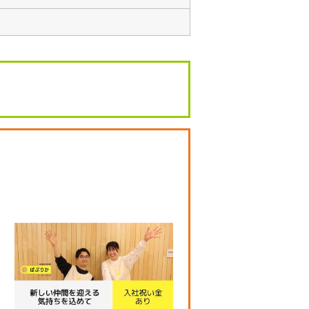
こ
の検
索条
件を
保存
する