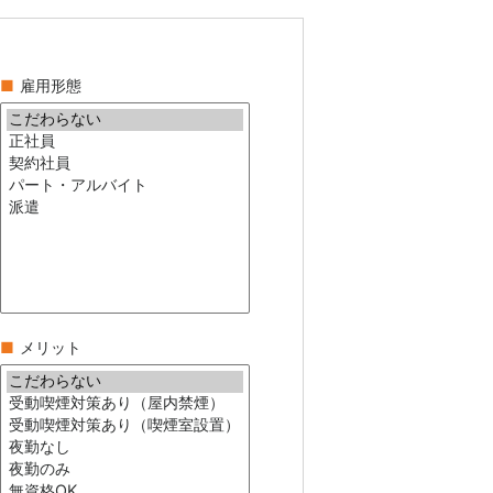
■
雇用形態
■
メリット