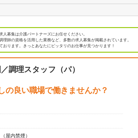
求人募集は介護パートナーズにお任せください。
調理師の資格を活用した業務など、多数の求人募集が掲載されています。
ております。きっとあなたにピッタリのお仕事が見つかります！
この条
件のRSSを
取得
園／調理スタッフ（パ）
通しの良い職場で働きませんか？
り（屋内禁煙）