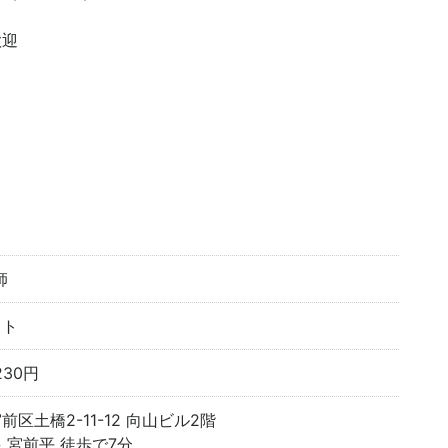
歓迎
師
イト
230円
区土橋2-11-12 向山ビル2階
 宮前平 徒歩で7分