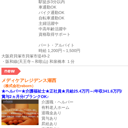
駅徒歩3分以内
車通勤OK
バイク通勤OK
自転車通勤OK
主婦活躍中
中高年齢活躍中
資格取得サポート
パート・アルバイト
時給 1,200円～1,500円
大阪府貝塚市貝塚市堤49-2
・阪和線(天王寺～和歌山) 和泉橋本 １分
メディケアレジデンス湖西
（株式会社reborn）
★ヘルパー★介護福祉士★正社員★月給25.4万円～/年収341.6万円/
賞与2ヵ月分/ブランクOK♪
介護職・ヘルパー
有料老人ホーム
退職金あり
賞与あり
昇給あり