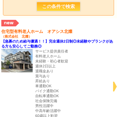
住宅型有料老人ホーム オアシス北燦
（株式会社 北燦）
【急募のため給与優遇！！】完全週休2日制◎未経験やブランクがあ
る方も安心してご勤務◎
サービス提供責任者
有料老人ホーム
未経験・初心者歓迎
週休2日以上
退職金あり
賞与あり
昇給あり
車通勤OK
バイク通勤OK
自転車通勤OK
社会保険完備
男性活躍中
中高年齢活躍中
60歳以上歓迎