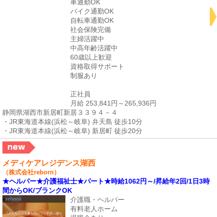
車通勤OK
バイク通勤OK
自転車通勤OK
社会保険完備
主婦活躍中
中高年齢活躍中
60歳以上歓迎
資格取得サポート
制服あり
正社員
月給 253,841円～265,936円
静岡県湖西市新居町新居３３９４－４
・JR東海道本線(浜松～岐阜) 弁天島 徒歩10分
・JR東海道本線(浜松～岐阜) 新居町 徒歩20分
メディケアレジデンス湖西
（株式会社reborn）
★ヘルパー★介護福祉士★パート★時給1062円～/昇給年2回/1日3時
間からOK/ブランクOK
介護職・ヘルパー
有料老人ホーム