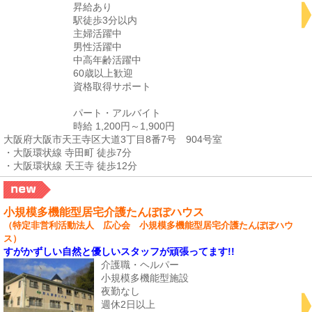
昇給あり
駅徒歩3分以内
主婦活躍中
男性活躍中
中高年齢活躍中
60歳以上歓迎
資格取得サポート
パート・アルバイト
時給 1,200円～1,900円
大阪府大阪市天王寺区大道3丁目8番7号 904号室
・大阪環状線 寺田町 徒歩7分
・大阪環状線 天王寺 徒歩12分
小規模多機能型居宅介護たんぽぽハウス
（特定非営利活動法人 広心会 小規模多機能型居宅介護たんぽぽハウ
ス）
すがかずしい自然と優しいスタッフが頑張ってます!!
介護職・ヘルパー
小規模多機能型施設
夜勤なし
週休2日以上