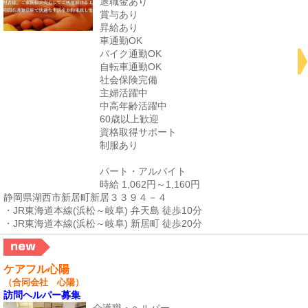
退職金あり
賞与あり
昇給あり
車通勤OK
バイク通勤OK
自転車通勤OK
社会保険完備
主婦活躍中
中高年齢活躍中
60歳以上歓迎
資格取得サポート
制服あり
パート・アルバイト
時給 1,062円～1,160円
静岡県湖西市新居町新居３３９４－４
・JR東海道本線(浜松～岐阜) 弁天島 徒歩10分
・JR東海道本線(浜松～岐阜) 新居町 徒歩20分
ケアフル心陽
（合同会社 心陽）
訪問ヘルパー募集
介護職・ヘルパー