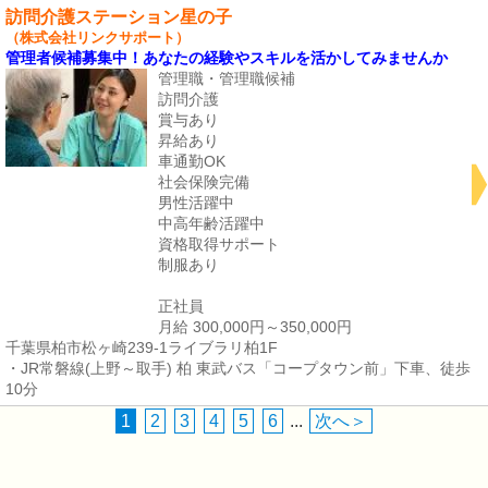
訪問介護ステーション星の子
（株式会社リンクサポート）
管理者候補募集中！あなたの経験やスキルを活かしてみませんか
管理職・管理職候補
訪問介護
賞与あり
昇給あり
車通勤OK
社会保険完備
男性活躍中
中高年齢活躍中
資格取得サポート
制服あり
正社員
月給 300,000円～350,000円
千葉県柏市松ヶ崎239-1ライブラリ柏1F
・JR常磐線(上野～取手) 柏 東武バス「コープタウン前」下車、徒歩
10分
1
2
3
4
5
6
...
次へ＞