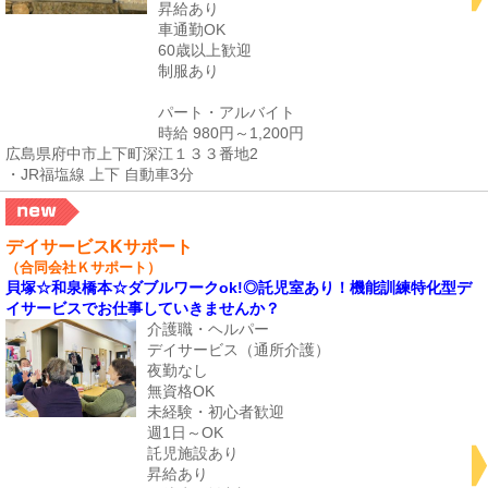
昇給あり
車通勤OK
60歳以上歓迎
制服あり
パート・アルバイト
時給 980円～1,200円
広島県府中市上下町深江１３３番地2
・JR福塩線 上下 自動車3分
デイサービスKサポート
（合同会社Ｋサポート）
貝塚☆和泉橋本☆ダブルワークok!◎託児室あり！機能訓練特化型デ
イサービスでお仕事していきませんか？
介護職・ヘルパー
デイサービス（通所介護）
夜勤なし
無資格OK
未経験・初心者歓迎
週1日～OK
託児施設あり
昇給あり