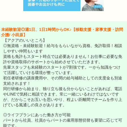
未経験歓迎◎週1日、1日1時間からOK♪【移動支援・家事支援・訪問
介護/ 小田原】
【アクアのいいところ】
◎無資格・未経験歓迎！給与をもらいながら資格、免許取得！相談
しやすい仲間もいます
資格も免許もスタート時点では必要ありません！お仕事に必要な免
許や資格取得のサポートから始めさせていただきます。
先輩スタッフも未経験のスタートが7割強です。一から知識をつけ
て活躍していける環境が整っています。
初任者研修の講座費用や、その間の給与補助としての支度金も別途
支給されます！
同行研修から始まり、独り立ち後も分からないことがあれば、電話
やLINEで気軽に相談できます。常に一緒にいるわけではないです
が、だからこそお互いを思いやり、程よい距離間でチームを作り上
げている風通しの良さがあります。
◎ライフプランにあった働き方が可能
パートから社員、社員からパートの雇用形態切替も要望に応じて可
能です。