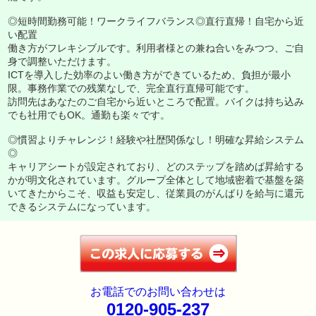
◎短時間勤務可能！ワークライフバランス◎直行直帰！自宅から近
い配置
働き方がフレキシブルです。利用者様との兼ね合いをみつつ、ご自
身で調整いただけます。
ICTを導入した効率のよい働き方ができているため、負担が最小
限。事務作業での残業なしで、完全直行直帰可能です。
訪問先はあなたのご自宅から近いところで配置。バイクは持ち込み
でも社用でもOK。通勤も楽々です。
◎慣習よりチャレンジ！経験や社歴関係なし！明確な昇給システム
◎
キャリアシートが設定されており、どのステップを踏めば昇給する
かが明文化されています。グループ全体として地域密着で基盤を築
いてきたからこそ、収益も安定し、従業員のがんばりを給与に還元
できるシステムになっています。
お電話でのお問い合わせは
0120-905-237