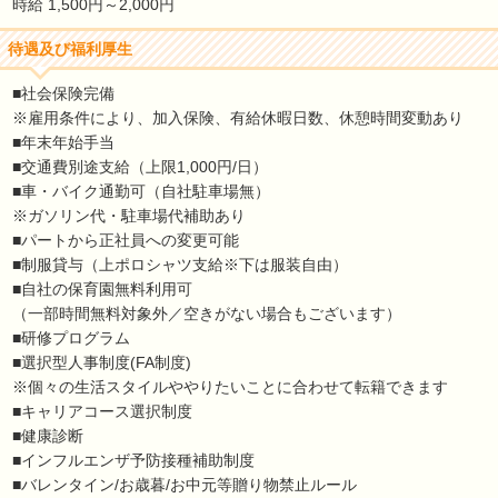
時給 1,500円～2,000円
待遇及び福利厚生
■社会保険完備
※雇用条件により、加入保険、有給休暇日数、休憩時間変動あり
■年末年始手当
■交通費別途支給（上限1,000円/日）
■車・バイク通勤可（自社駐車場無）
※ガソリン代・駐車場代補助あり
■パートから正社員への変更可能
■制服貸与（上ポロシャツ支給※下は服装自由）
■自社の保育園無料利用可
（一部時間無料対象外／空きがない場合もございます）
■研修プログラム
■選択型人事制度(FA制度)
※個々の生活スタイルややりたいことに合わせて転籍できます
■キャリアコース選択制度
■健康診断
■インフルエンザ予防接種補助制度
■バレンタイン/お歳暮/お中元等贈り物禁止ルール