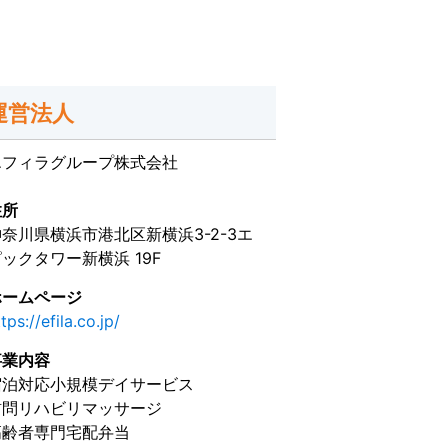
運営法人
エフィラグループ株式会社
住所
神奈川県横浜市港北区新横浜3-2-3エ
ックタワー新横浜 19F
ホームページ
tps://efila.co.jp/
事業内容
宿泊対応小規模デイサービス
訪問リハビリマッサージ
高齢者専門宅配弁当