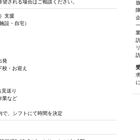
希望される場合はご相談ください。
）支援
施設・自宅）
出発
が下校・お迎え
お見送り
務作業など
内で、シフトにて時間を決定
ト