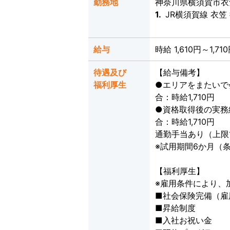
勤務地
神奈川県横須賀市衣笠
1.
JR横須賀線 衣笠
給与
時給 1,610円～1,71
待遇及び
【給与備考】
福利厚生
●エリアをまたいで
合：時給1,710円
●資格取得後の実務
合：時給1,710円
通勤手当あり（上限1,
※試用期間6か月（
【福利厚生】
※雇用条件により、
■社会保険完備（雇
■昇給制度
■入社お祝い金