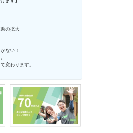
続けます】
備
補助の拡大
いかない！
す。
って変わります。
。