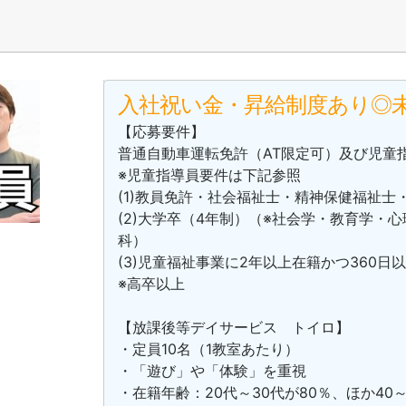
入社祝い金・昇給制度あり◎
【応募要件】
普通自動車運転免許（AT限定可）及び児童
※児童指導員要件は下記参照
(1)教員免許・社会福祉士・精神保健福祉
(2)大学卒（4年制）（※社会学・教育学・
科）
(3)児童福祉事業に2年以上在籍かつ360日
※高卒以上
【放課後等デイサービス トイロ】
・定員10名（1教室あたり）
・「遊び」や「体験」を重視
・在籍年齢：20代～30代が80％、ほか40