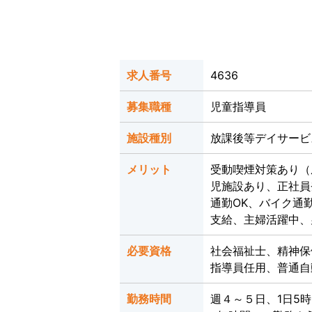
求人番号
4636
募集職種
児童指導員
施設種別
放課後等デイサービ
メリット
受動喫煙対策あり（
児施設あり、正社員
通勤OK、バイク通
支給、主婦活躍中、
必要資格
社会福祉士、精神保
指導員任用、普通自
勤務時間
週４～５日、1日5