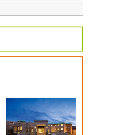
こ
の検
索条
件を
保存
する