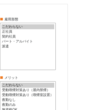
■
雇用形態
■
メリット