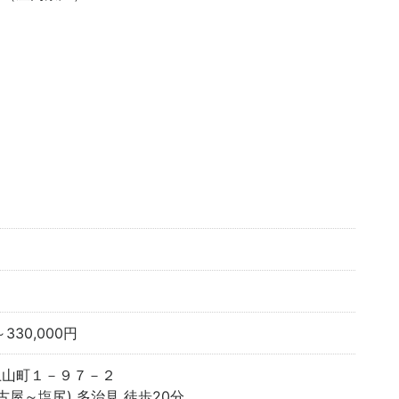
ト
～330,000円
上山町１－９７－２
古屋～塩尻) 多治見 徒歩20分