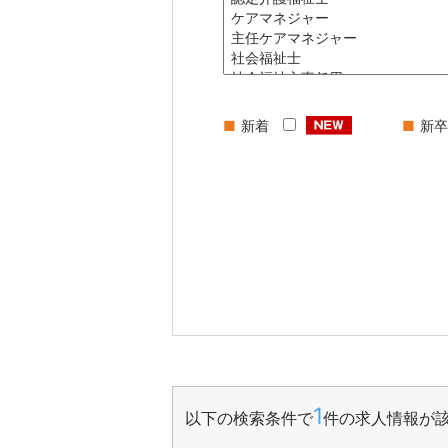
■
新着
■
新
1
以下の検索条件で
件の求人情報が