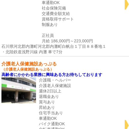
車通勤OK
社会保険完備
交通費全額支給
資格取得サポート
制服あり
正社員
月給 186,000円～223,000円
石川県河北郡内灘町河北郡内灘町白帆台１丁目８８番地１
・北陸鉄道浅野川線 内灘 車で7分
介護老人保健施設あっぷる
（介護老人保健施設あっぷる）
高齢者にかかわる業務に興味ある方お待ちしております
介護職・ヘルパー
介護老人保健施設
週休2日以上
退職金あり
賞与あり
昇給あり
住宅手当あり
車通勤OK
バイク通勤OK