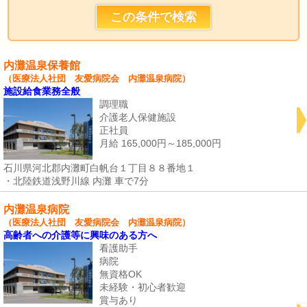
内灘温泉保養館
（医療法人社団 友愛病院会 内灘温泉病院）
施設給食業務全般
調理職
介護老人保健施設
正社員
月給 165,000円～185,000円
石川県河北郡内灘町白帆台１丁目８８番地１
・北陸鉄道浅野川線 内灘 車で7分
内灘温泉病院
（医療法人社団 友愛病院会 内灘温泉病院）
高齢者への介護等に興味のある方へ
看護助手
病院
無資格OK
未経験・初心者歓迎
賞与あり