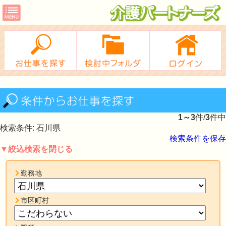
1～3
件/
3
件中
検索条件: 石川県
検索条件を保存
▼絞込検索を閉じる
勤務地
市区町村