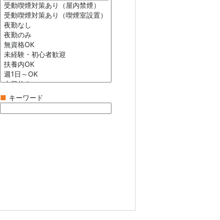
■
キーワード