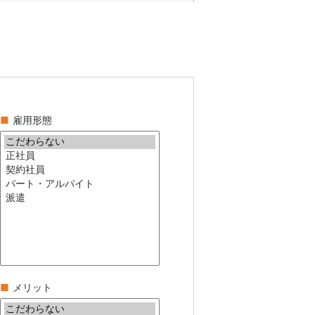
■
雇用形態
■
メリット